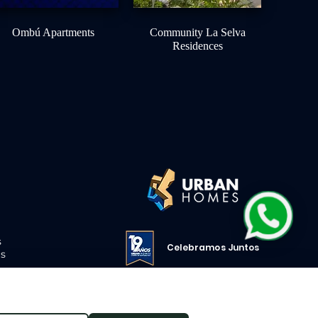
Ombú Apartments
Community La Selva
Residences
s
Celebramos Juntos
s
19 AÑOS DESARROLLANDO Q.ROO