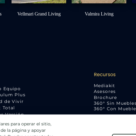
s
Vellmari Grand Living
Valmira Living
Recursos
Mediakit
o Equipo
Asesores
Tulum Plus
Brochure
d de Vivir
360° Sin Mueble
 Total
360° Con Mueble
or Versión
ión
res para operar el sitio,
tanos
o de la página y apoyar