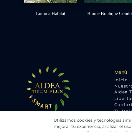
Lumma Habitat
Blume Boutique Condo
Menú
Inicio
Nuestr
Aldea 
Liberta
Confort
Tu Mej
Ubicac
Utilizamos cookies y tecnologías simila
Contác
mejorar tu experiencia, analizar el us